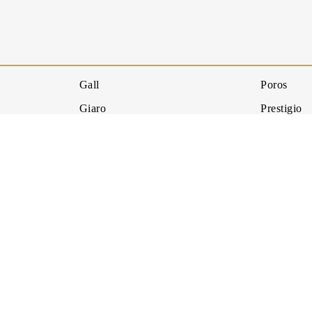
Gall
Poros
Giaro
Prestigio
Gilbert
Puro
Gonzaga
Queen Eli
Leonardo
Raffaello
Luigi XVI
Regina
Luxury
River
Man
Round Isl
Matilda
Royal
Maya
Sal 202 B