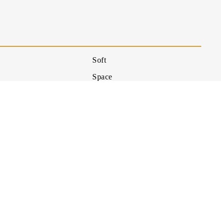
Soft
Space
Stratford
sabeth
Susy
Taso
Tiziano
Tulipano
and
Vanessa
Vintage
Virgilio