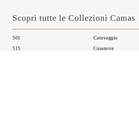
Scopri tutte le Collezioni Camas
501
Caravaggio
515
Casanova
701
Chesterfield
705
Chesterino
A5C
Cube
Agrippina
Cubic
Andros
D’Este
Athina
De Medici
Baltimora
Denver
Baltique
Doge